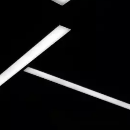
Webbyrå Småland
Webbyrå Sundsvall
Webbyrå Uddevalla
Webbyrå Ulricehamn
Webbyrå Varberg
Webbyrå Värmland
Webbyrå Västergötland
Webbyrå Växjö
Webbyrå Öland
Webbyrå Östergötland