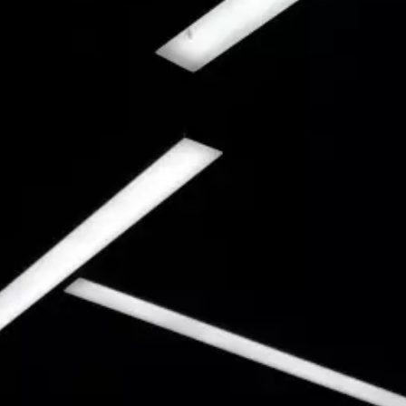
Webbyrå Småland
Webbyrå Sundsvall
Webbyrå Uddevalla
Webbyrå Ulricehamn
Webbyrå Varberg
Webbyrå Värmland
Webbyrå Västergötland
Webbyrå Växjö
Webbyrå Öland
Webbyrå Östergötland