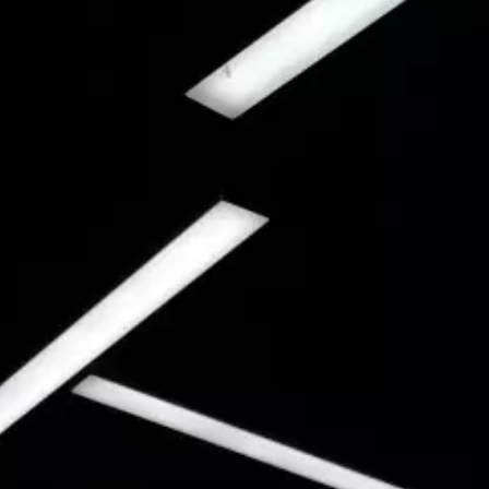
Webbyrå Småland
Webbyrå Sundsvall
Webbyrå Uddevalla
Webbyrå Ulricehamn
Webbyrå Varberg
Webbyrå Värmland
Webbyrå Västergötland
Webbyrå Växjö
Webbyrå Öland
Webbyrå Östergötland