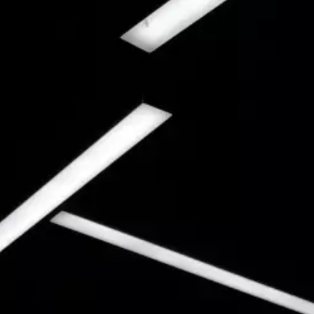
Webbyrå Småland
Webbyrå Sundsvall
Webbyrå Uddevalla
Webbyrå Ulricehamn
Webbyrå Varberg
Webbyrå Värmland
Webbyrå Västergötland
Webbyrå Växjö
Webbyrå Öland
Webbyrå Östergötland