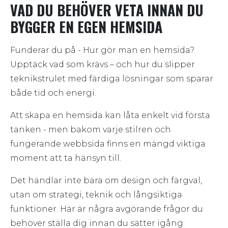
Webbyrå Blekinge
Digital Webbyrå
VAD DU BEHÖVER VETA INNAN DU
Köpa hemsida
Nyheter
Om oss
Offpage
Upptid
Webbyrå Dalarna
Google Ads
BYGGER EN EGEN HEMSIDA
Design
Blogg
Om oss
Webbyrå SEO
Kontakta oss
Cache
Webbyrå Dalsland
Facebook
Google Ads
CMS
Mobilanpassad hemsida
Lediga jobb
Referenser
Kontakta oss
Välj Språk
Funderar du på - Hur gör man en hemsida?
Webbyrå Gotland
Linkedin
Hjälp med Google Ads
Vad kostar det och vad ingår
Responsiv design
WordPress
Varför välja oss
Begär Offert
Upptäck vad som krävs – och hur du slipper
Webbyrå Halland
English
Google My Business
Logotyp
Webbyrå WordPress
Allmänna villkor / köpvillkor
teknikstrulet med färdiga lösningar som sparar
Gratis analys hemsida
Webbyrå Halmstad
Marknadsföring via SMS
UI/UX
Drupal
både tid och energi.
Webbyrå Jönköping
Webbyrå Hemsida
Att skapa en hemsida kan låta enkelt vid första
Webbyrå Kungsbacka
tanken - men bakom varje stilren och
Webbyrå Landskrona
fungerande webbsida finns en mängd viktiga
Webbyrå Lidköping
moment att ta hänsyn till.
Webbyrå Luleå
Det handlar inte bara om design och färgval,
Norrlands Webbyrå
utan om strategi, teknik och långsiktiga
Webbyrå Skåne
funktioner. Här är några avgörande frågor du
Webbyrå Skövde
behöver ställa dig innan du sätter igång: